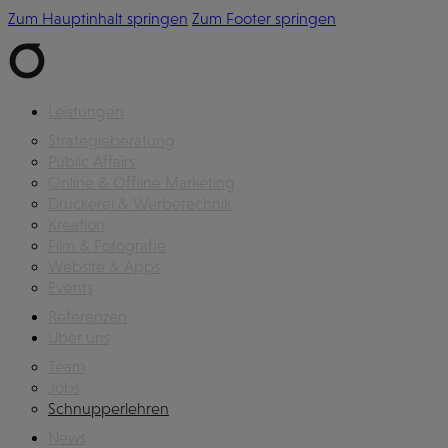
Zum Hauptinhalt springen
Zum Footer springen
Leistungen
Strategieberatung
Public Affairs
Online & Offline Marketing
Druckerei & Werbetechnik
Kreation
Film & Fotografie
Website & Apps
Events
Referenzen
Über uns
Team
Jobs
Schnupperlehren
News