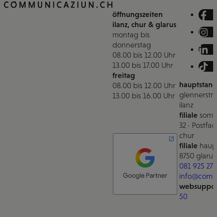
öffnungszeiten
ilanz, chur & glarus
montag bis
donnerstag
08.00 bis 12.00 Uhr
13.00 bis 17.00 Uhr
freitag
hauptstand
08.00 bis 12.00 Uhr
glennerstra
13.00 bis 16.00 Uhr
ilanz
filiale
somm
32 · Postfac
chur
filiale
haupt
8750 glarus
081 925 27 
info@comm
websuppor
50