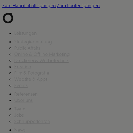
Zum Hauptinhalt springen
Zum Footer springen
Leistungen
Strategieberatung
Public Affairs
Online & Offline Marketing
Druckerei & Werbetechnik
Kreation
Film & Fotografie
Website & Apps
Events
Referenzen
Über uns
Team
Jobs
Schnupperlehren
News