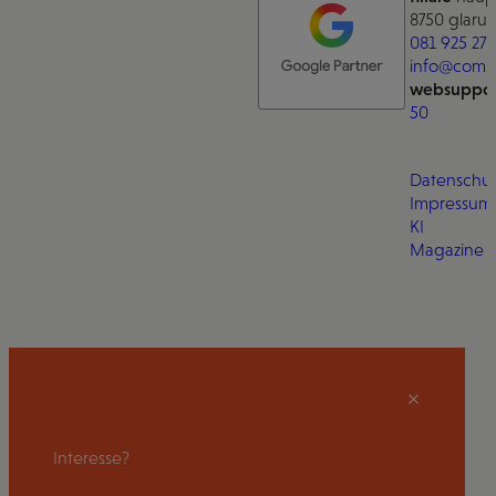
8750 glarus
081 925 27 
info@comm
websuppor
50
Datenschut
Impressum
KI
Magazine
Interesse?