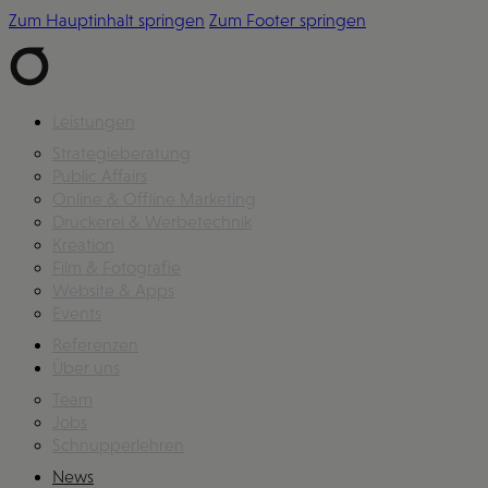
Zum Hauptinhalt springen
Zum Footer springen
Leistungen
Strategieberatung
Public Affairs
Online & Offline Marketing
Druckerei & Werbetechnik
Kreation
Film & Fotografie
Website & Apps
Events
Referenzen
Über uns
Team
Jobs
Schnupperlehren
News