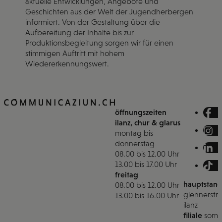
aktuelle Entwicklungen, Angebote und
Geschichten aus der Welt der Jugendherbergen
informiert. Von der Gestaltung über die
Aufbereitung der Inhalte bis zur
Produktionsbegleitung sorgen wir für einen
stimmigen Auftritt mit hohem
Wiedererkennungswert.
öffnungszeiten
ilanz, chur & glarus
montag bis
donnerstag
08.00 bis 12.00 Uhr
13.00 bis 17.00 Uhr
freitag
hauptstand
08.00 bis 12.00 Uhr
glennerstra
13.00 bis 16.00 Uhr
ilanz
filiale
somm