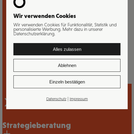
Interesse?
Wir verwenden Cookies
Worauf wartest du noch?
Wir verwenden Cookies für Funktionalität, Statistik und
personalisierte Werbung. Mehr dazu in unserer
Datenschutzerklärung.
Wir freuen uns auf deine Nachricht.
Alles zulassen
Ablehnen
Einzeln bestätigen
|
Datenschutz
Impressum
Strategieberatung