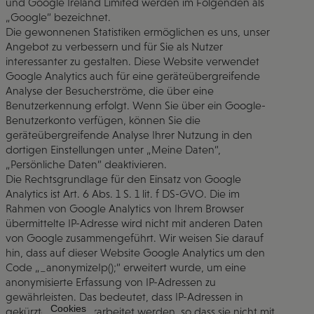
und Google Ireland Limited werden im Folgenden als
„Google“ bezeichnet.
Die gewonnenen Statistiken ermöglichen es uns, unser
Angebot zu verbessern und für Sie als Nutzer
interessanter zu gestalten. Diese Website verwendet
Google Analytics auch für eine geräteübergreifende
Analyse der Besucherströme, die über eine
Benutzerkennung erfolgt. Wenn Sie über ein Google-
Benutzerkonto verfügen, können Sie die
geräteübergreifende Analyse Ihrer Nutzung in den
dortigen Einstellungen unter „Meine Daten“,
„Persönliche Daten“ deaktivieren.
Die Rechtsgrundlage für den Einsatz von Google
Analytics ist Art. 6 Abs. 1 S. 1 lit. f DS-GVO. Die im
Rahmen von Google Analytics von Ihrem Browser
übermittelte IP-Adresse wird nicht mit anderen Daten
von Google zusammengeführt. Wir weisen Sie darauf
hin, dass auf dieser Website Google Analytics um den
Code „_anonymizeIp();“ erweitert wurde, um eine
anonymisierte Erfassung von IP-Adressen zu
gewährleisten. Das bedeutet, dass IP-Adressen in
Cookies
gekürzter Form verarbeitet werden, so dass sie nicht mit