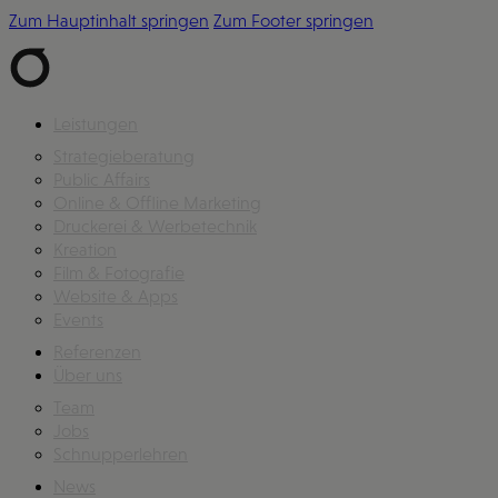
Zum Hauptinhalt springen
Zum Footer springen
Leistungen
Strategieberatung
Public Affairs
Online & Offline Marketing
Druckerei & Werbetechnik
Kreation
Film & Fotografie
Website & Apps
Events
Referenzen
Über uns
Team
Jobs
Schnupperlehren
News