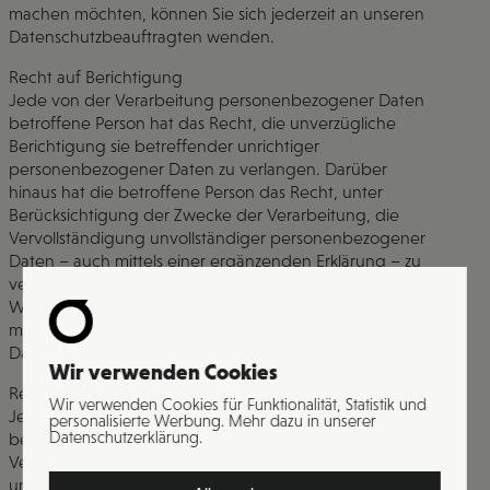
machen möchten, können Sie sich jederzeit an unseren
Datenschutzbeauftragten wenden.
Recht auf Berichtigung
Jede von der Verarbeitung personenbezogener Daten
betroffene Person hat das Recht, die unverzügliche
Berichtigung sie betreffender unrichtiger
personenbezogener Daten zu verlangen. Darüber
hinaus hat die betroffene Person das Recht, unter
Berücksichtigung der Zwecke der Verarbeitung, die
Vervollständigung unvollständiger personenbezogener
Daten – auch mittels einer ergänzenden Erklärung – zu
verlangen.
Wenn Sie dieses Recht auf Berichtigung ausüben
möchten, können Sie sich jederzeit an unseren
Datenschutzbeauftragten wenden.
Wir verwenden Cookies
Recht auf Löschung (Recht auf Vergessenwerden)
Wir verwenden Cookies für Funktionalität, Statistik und
Jede von der Verarbeitung personenbezogener Daten
personalisierte Werbung. Mehr dazu in unserer
Datenschutzerklärung.
betroffene Person hat das Recht, von dem für die
Verarbeitung Verantwortlichen dieser Website die
unverzügliche Löschung der sie betreffenden