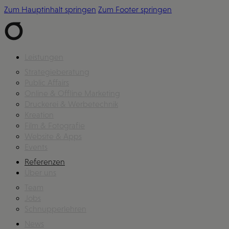
Zum Hauptinhalt springen
Zum Footer springen
Leistungen
Strategieberatung
Public Affairs
Online & Offline Marketing
Druckerei & Werbetechnik
Kreation
Film & Fotografie
Website & Apps
Events
Referenzen
Über uns
Team
Jobs
Schnupperlehren
News