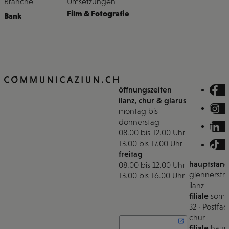
Branche
Umsetzungen
Film & Fotografie
Bank
öffnungszeiten
ilanz, chur & glarus
montag bis
donnerstag
08.00 bis 12.00 Uhr
13.00 bis 17.00 Uhr
freitag
hauptstand
08.00 bis 12.00 Uhr
glennerstra
13.00 bis 16.00 Uhr
ilanz
filiale
somm
32 · Postfac
chur
filiale
haupt