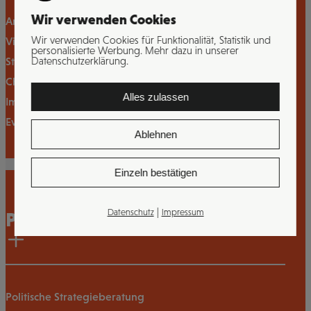
Wir verwenden Cookies
Analyse von Kultur, Struktur und Marktumfeld
Wir verwenden Cookies für Funktionalität, Statistik und
Vision, Mission und Werteentwicklung
personalisierte Werbung. Mehr dazu in unserer
Datenschutzerklärung.
Strategische Zielbilder und Massnahmenpläne
Change- und Transformationsprozesse
Alles zulassen
Implementierung mit Wissenstransfer
Evaluation, Optimierung und KPIs
Ablehnen
Zum Angebot
Einzeln bestätigen
|
Datenschutz
Impressum
Public Affairs
Politische Strategieberatung