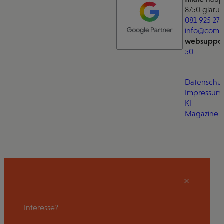
8750 glarus
081 925 27 
info@comm
websuppor
50
Datenschut
Impressum
KI
Magazine
Interesse?