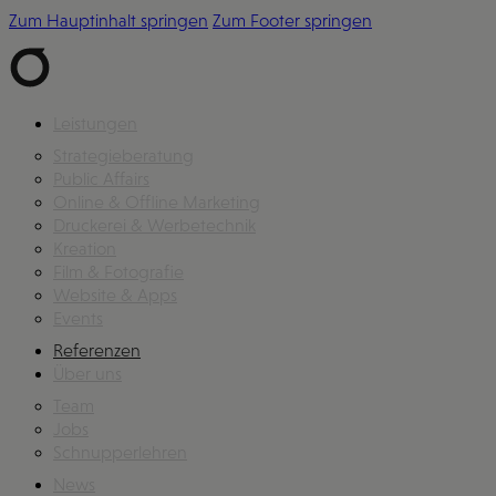
Zum Hauptinhalt springen
Zum Footer springen
Leistungen
Strategieberatung
Public Affairs
Online & Offline Marketing
Druckerei & Werbetechnik
Kreation
Film & Fotografie
Website & Apps
Events
Referenzen
Über uns
Team
Jobs
Schnupperlehren
News