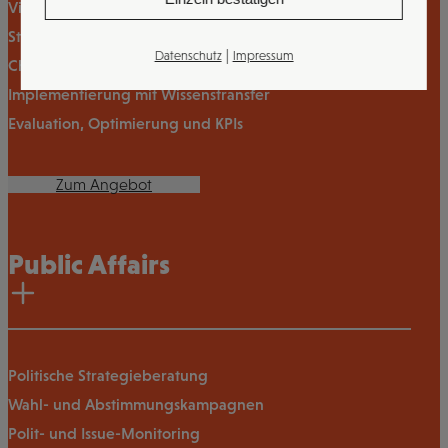
Vision, Mission und Werteentwicklung
Strategische Zielbilder und Massnahmenpläne
|
Datenschutz
Impressum
Change- und Transformationsprozesse
Implementierung mit Wissenstransfer
Evaluation, Optimierung und KPIs
Zum Angebot
Public Affairs
Politische Strategieberatung
Wahl- und Abstimmungskampagnen
Polit- und Issue-Monitoring