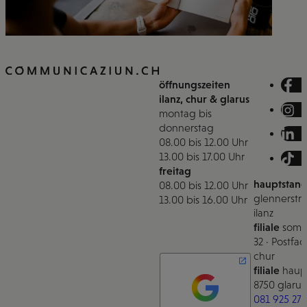
öffnungszeiten
ilanz, chur & glarus
montag bis
donnerstag
08.00 bis 12.00 Uhr
13.00 bis 17.00 Uhr
freitag
hauptstand
08.00 bis 12.00 Uhr
glennerstra
13.00 bis 16.00 Uhr
ilanz
filiale
somm
32 · Postfac
chur
filiale
haupt
8750 glarus
081 925 27 