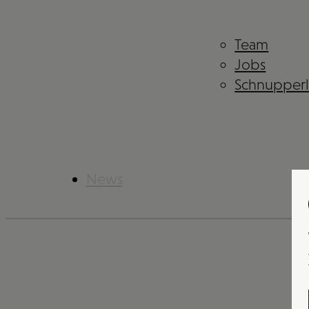
Team
Jobs
Schnupper
News