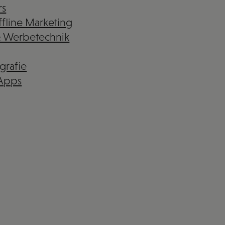
rs
fline Marketing
& Werbetechnik
grafie
 Apps