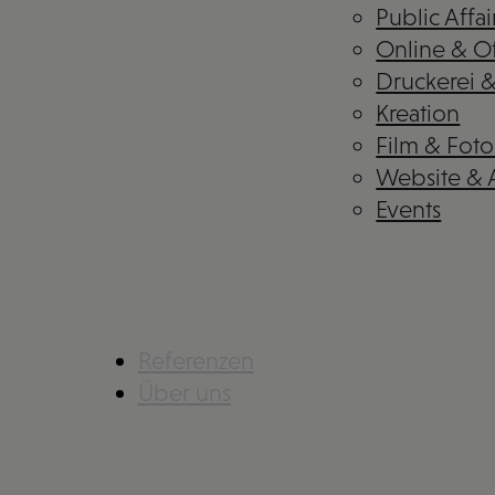
Public Affai
Online & Of
Druckerei 
Kreation
Film & Foto
Website &
Events
Referenzen
Über uns