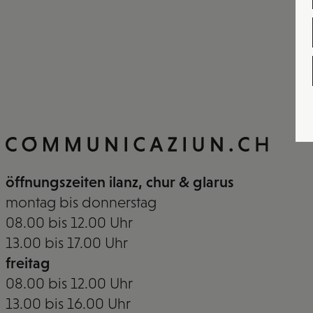
öffnungszeiten ilanz, chur & glarus
montag bis donnerstag
08.00 bis 12.00 Uhr
13.00 bis 17.00 Uhr
freitag
08.00 bis 12.00 Uhr
13.00 bis 16.00 Uhr