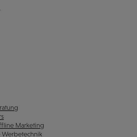
n
eratung
rs
fline Marketing
& Werbetechnik