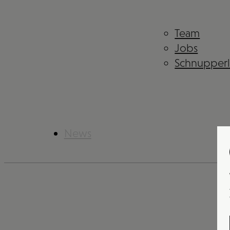
Team
Jobs
Schnupper
News