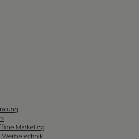
n
eratung
rs
fline Marketing
& Werbetechnik