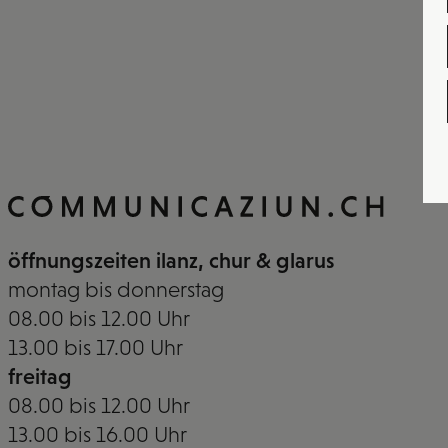
öffnungszeiten ilanz, chur & glarus
montag bis donnerstag
08.00 bis 12.00 Uhr
13.00 bis 17.00 Uhr
freitag
08.00 bis 12.00 Uhr
13.00 bis 16.00 Uhr