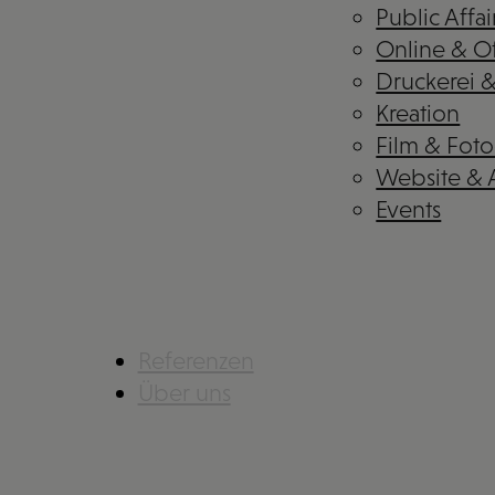
Public Affai
Online & Of
Druckerei 
Kreation
Film & Foto
Website &
Events
Referenzen
Über uns