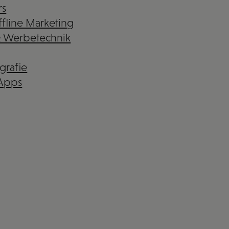
rs
fline Marketing
& Werbetechnik
grafie
 Apps