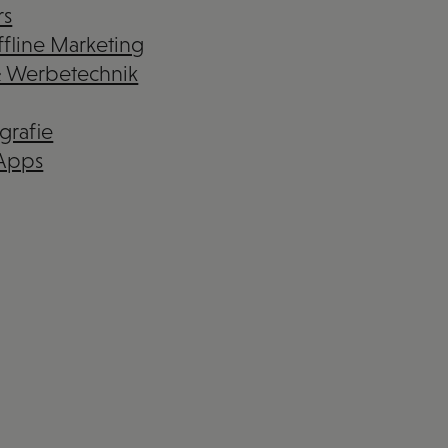
rs
fline Marketing
& Werbetechnik
grafie
 Apps