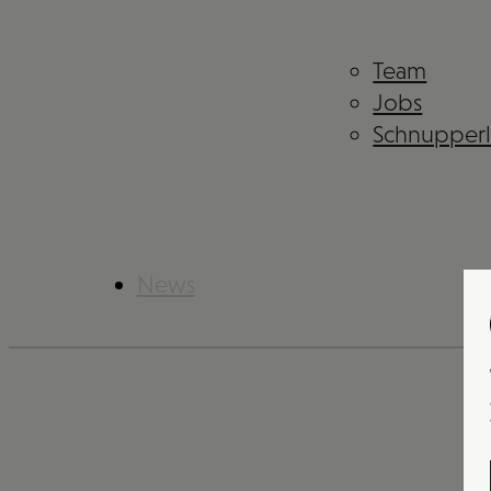
Team
Jobs
Schnupper
News