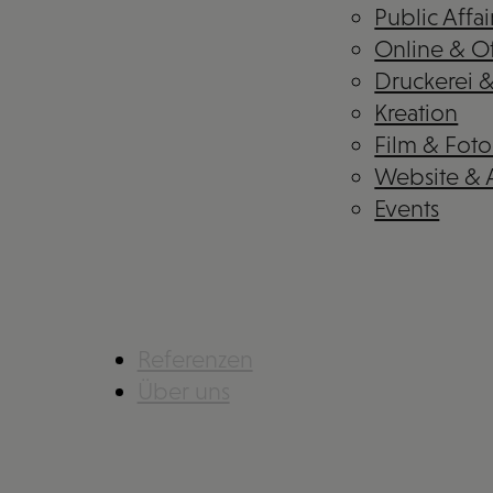
Public Affai
Online & Of
Druckerei 
Kreation
Film & Foto
Website &
Events
Referenzen
Über uns