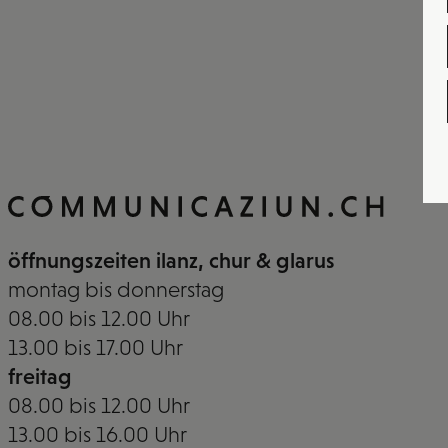
öffnungszeiten ilanz, chur & glarus
montag bis donnerstag
08.00 bis 12.00 Uhr
13.00 bis 17.00 Uhr
freitag
08.00 bis 12.00 Uhr
13.00 bis 16.00 Uhr