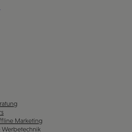
n
eratung
rs
fline Marketing
& Werbetechnik