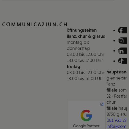
öffnungszeiten
ilanz, chur & glarus
montag bis
donnerstag
08.00 bis 12.00 Uhr
13.00 bis 17.00 Uhr
freitag
hauptstand
08.00 bis 12.00 Uhr
glennerstra
13.00 bis 16.00 Uhr
ilanz
filiale
somm
32 · Postfac
chur
filiale
haupt
8750 glarus
081 925 27 
info@comm