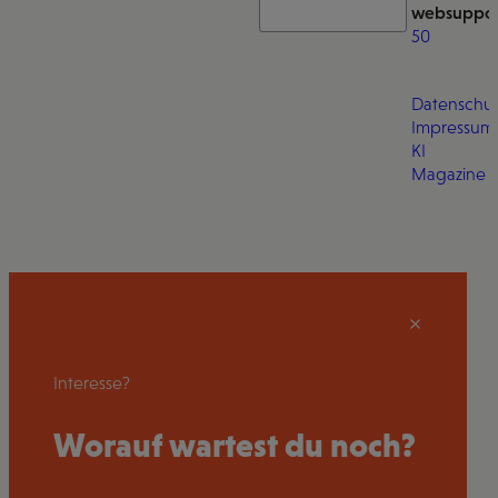
websuppor
50
Datenschut
Impressum
KI
Magazine
Interesse?
Worauf wartest du noch?