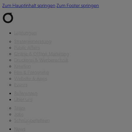
Zum Hauptinhalt springen
Zum Footer springen
Leistungen
Strategieberatung
Public Affairs
Online & Offline Marketing
Druckerei & Werbetechnik
Kreation
Film & Fotografie
Website & Apps
Events
Referenzen
Über uns
Team
Jobs
Schnupperlehren
News