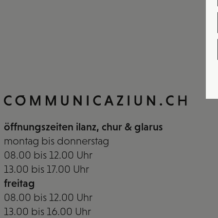
öffnungszeiten ilanz, chur & glarus
montag bis donnerstag
08.00 bis 12.00 Uhr
13.00 bis 17.00 Uhr
freitag
08.00 bis 12.00 Uhr
13.00 bis 16.00 Uhr