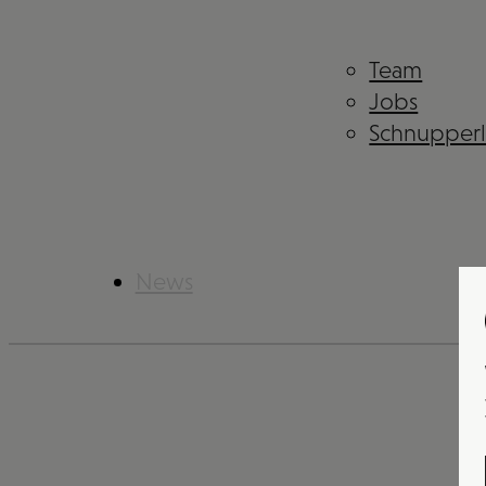
Team
Jobs
Schnupper
News