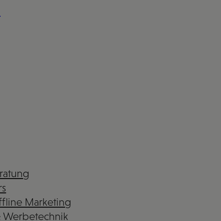
n
eratung
rs
fline Marketing
& Werbetechnik