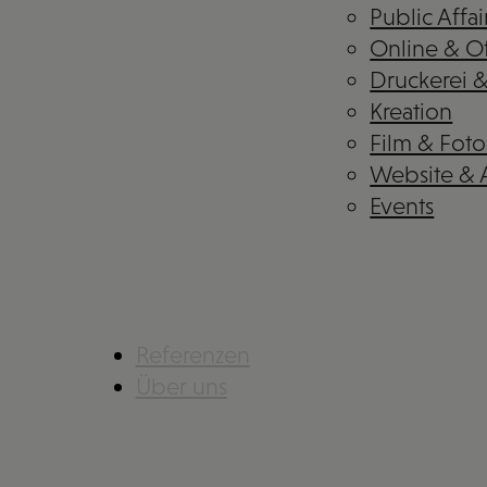
Public Affai
Online & Of
Druckerei 
Kreation
Film & Foto
Website &
Events
Referenzen
Über uns