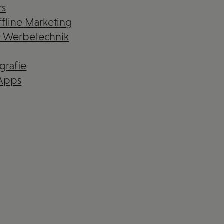
rs
fline Marketing
& Werbetechnik
grafie
 Apps