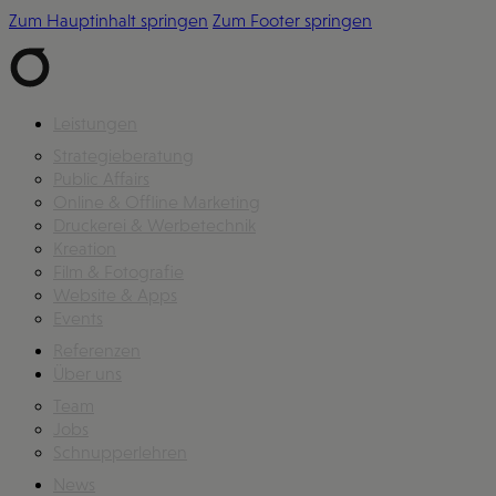
Zum Hauptinhalt springen
Zum Footer springen
Leistungen
Strategieberatung
Public Affairs
Online & Offline Marketing
Druckerei & Werbetechnik
Kreation
Film & Fotografie
Website & Apps
Events
Referenzen
Über uns
Team
Jobs
Schnupperlehren
News