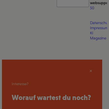
websuppor
50
Datenschut
Impressum
KI
Magazine
Interesse?
Worauf wartest du noch?