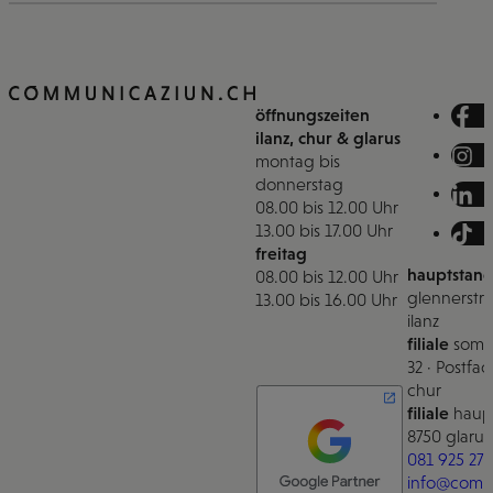
öffnungszeiten
ilanz, chur & glarus
montag bis
donnerstag
08.00 bis 12.00 Uhr
13.00 bis 17.00 Uhr
freitag
hauptstand
08.00 bis 12.00 Uhr
glennerstra
13.00 bis 16.00 Uhr
ilanz
filiale
somm
32 · Postfac
chur
filiale
haupt
8750 glarus
081 925 27 
info@comm