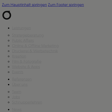
Zum Hauptinhalt springen
Zum Footer springen
Leistungen
Strategieberatung
Public Affairs
Online & Offline Marketing
Druckerei & Werbetechnik
Kreation
Film & Fotografie
Website & Apps
Events
Referenzen
Über uns
Team
Jobs
Schnupperlehren
News