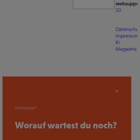
websuppor
50
Datenschut
Impressum
KI
Magazine
Interesse?
Worauf wartest du noch?