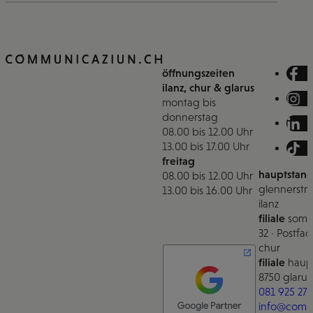
öffnungszeiten
ilanz, chur & glarus
montag bis
donnerstag
08.00 bis 12.00 Uhr
13.00 bis 17.00 Uhr
freitag
hauptstand
08.00 bis 12.00 Uhr
glennerstra
13.00 bis 16.00 Uhr
ilanz
filiale
somm
32 · Postfac
chur
filiale
haupt
8750 glarus
081 925 27 
info@comm