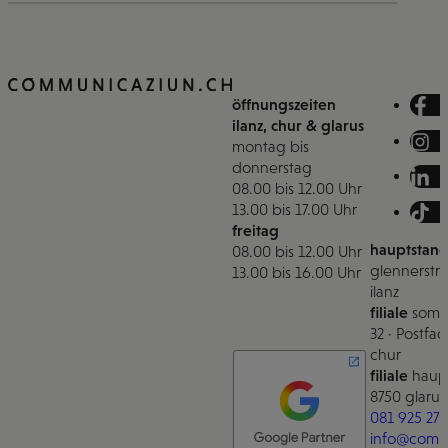
öffnungszeiten
ilanz, chur & glarus
montag bis
donnerstag
08.00 bis 12.00 Uhr
13.00 bis 17.00 Uhr
freitag
hauptstand
08.00 bis 12.00 Uhr
glennerstra
13.00 bis 16.00 Uhr
ilanz
filiale
somm
32 · Postfac
chur
filiale
haupt
8750 glarus
081 925 27 
info@comm