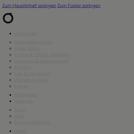
Zum Hauptinhalt springen
Zum Footer springen
Leistungen
Strategieberatung
Public Affairs
Online & Offline Marketing
Druckerei & Werbetechnik
Kreation
Film & Fotografie
Website & Apps
Events
Referenzen
Über uns
Team
Jobs
Schnupperlehren
News