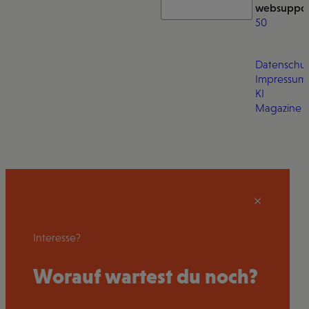
websuppor
50
Datenschut
Impressum
KI
Magazine
Interesse?
Worauf wartest du noch?