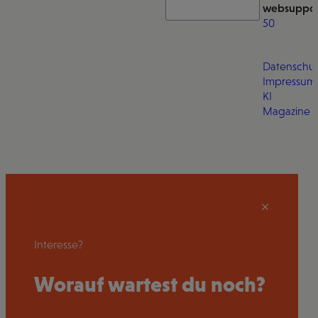
websuppor
50
Datenschut
Impressum
KI
Magazine
Interesse?
Worauf wartest du noch?