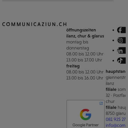
öffnungszeiten
ilanz, chur & glarus
montag bis
donnerstag
08.00 bis 12.00 Uhr
13.00 bis 17.00 Uhr
freitag
hauptstand
08.00 bis 12.00 Uhr
glennerstra
13.00 bis 16.00 Uhr
ilanz
filiale
somm
32 · Postfac
chur
filiale
haupt
8750 glarus
081 925 27 
info@comm