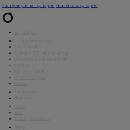
Zum Hauptinhalt springen
Zum Footer springen
Leistungen
Strategieberatung
Public Affairs
Online & Offline Marketing
Druckerei & Werbetechnik
Kreation
Film & Fotografie
Website & Apps
Events
Referenzen
Über uns
Team
Jobs
Schnupperlehren
News