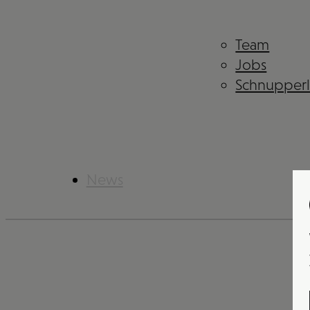
Team
Jobs
Schnupper
News