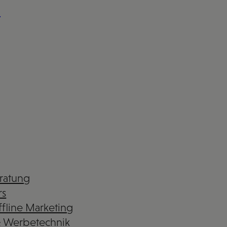
n
eratung
rs
fline Marketing
& Werbetechnik