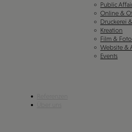
Public Affai
Online & Of
Druckerei 
Kreation
Film & Foto
Website &
Events
Referenzen
Über uns