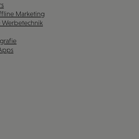
rs
fline Marketing
& Werbetechnik
grafie
 Apps