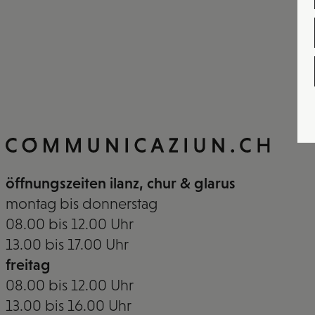
öffnungszeiten ilanz, chur & glarus
montag bis donnerstag
08.00 bis 12.00 Uhr
13.00 bis 17.00 Uhr
freitag
08.00 bis 12.00 Uhr
13.00 bis 16.00 Uhr